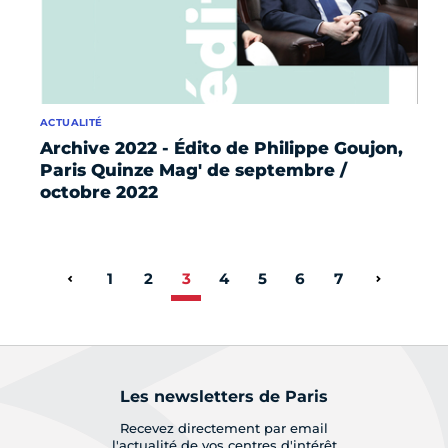
ACTUALITÉ
Archive 2022 - Édito de Philippe Goujon,
Paris Quinze Mag' de septembre /
octobre 2022
1
2
3
4
5
6
7
Page précédente
Page sui
Les newsletters de Paris
Recevez directement par email
l'actualité de vos centres d'intérêt