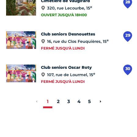
Cimetière de Vaugirard
28
e
320, rue Lecourbe, 15
OUVERT JUSQU'À 18H00
Club seniors Desnouettes
29
e
16, rue du Clos Feuquières, 15
FERMÉ JUSQU'À LUNDI
Club seniors Oscar Roty
30
e
107, rue de Lourmel, 15
FERMÉ JUSQU'À LUNDI
1
2
3
4
5