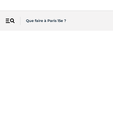
Que faire à Paris 15e ?
Menu
Les newsletters de Paris
Recevez directement par email
l'actualité de vos centres d'intérêt
S'INSCRIRE
Sur les réseaux