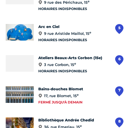
e
9 rue des Périchaux, 15
HORAIRES INDISPONIBLES
Arc en Ciel
5
e
9 rue Aristide Maillol, 15
HORAIRES INDISPONIBLES
Ateliers Beaux-Arts Corbon (15e)
6
e
3 rue Corbon, 15
HORAIRES INDISPONIBLES
Bains-douches Blomet
7
e
17, rue Blomet, 15
FERMÉ JUSQU'À DEMAIN
Bibliothèque Andrée Chedid
8
e
36, rue Emeriau, 15