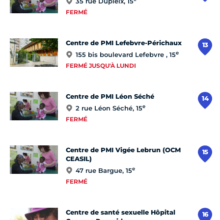
35 rue Dupleix, 15
FERMÉ
Centre de PMI Lefebvre-Périchaux
13
e
155 bis boulevard Lefebvre , 15
FERMÉ JUSQU'À LUNDI
Centre de PMI Léon Séché
14
e
2 rue Léon Séché, 15
FERMÉ
Centre de PMI Vigée Lebrun (OCM
15
CEASIL)
e
47 rue Bargue, 15
FERMÉ
Centre de santé sexuelle Hôpital
16