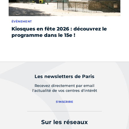
ÉVÈNEMENT
AC
Kiosques en fête 2026 : découvrez le
La
programme dans le 15e !
Ch
éd
F
Les newsletters de Paris
Recevez directement par email
l'actualité de vos centres d'intérêt
S'INSCRIRE
Sur les réseaux