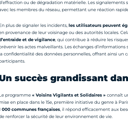
d’effraction ou de dégradation matérielle. Les signalements
avec les membres du réseau, permettant une réaction rapid
En plus de signaler les incidents,
les utilisateurs peuvent é
en provenance de leur voisinage ou des autorités locales. Cel
d’entraide et de vigilance
, qui contribue à réduire les risqu
prévenir les actes malveillants. Les échanges d’informations 
la confidentialité des données personnelles, offrant ainsi un
participants.
Un succès grandissant dans
Le programme
« Voisins Vigilants et Solidaires »
connaît u
mise en place dans le 15e, première initiative du genre à Par
1 000 communes françaises
, il répond efficacement aux be
de renforcer la sécurité de leur environnement de vie.