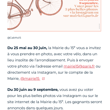
Crédit photo :
@CabMa15
e
Du 25 mai au 30 juin,
la Mairie du 15
vous a invitez
à vous prendre en photo, avec votre vélo, dans un
lieu insolite de l’arrondissement. Puis à envoyer
votre photo via l’adresse email
mairie15@paris.fr
ou
directement via Instagram, sur le compte de la
Mairie,
@mairie15
Du 30 juin au 9 septembre,
vous avez pu voter
pour les plus belles photos via Instagram ou sur le
e
site internet de la Mairie du 15
. Les gagnants seront
annoncés dans quelques jours.