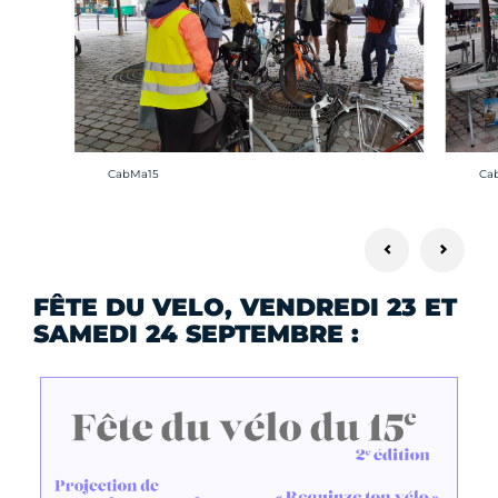
Crédit photo :
Cré
CabMa15
Ca
FÊTE DU VELO, VENDREDI 23 ET
SAMEDI 24 SEPTEMBRE :