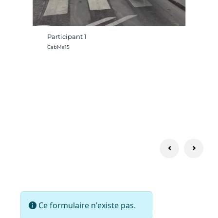
Participant 1
Crédit photo :
CabMa15