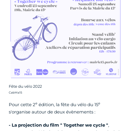
Fête du vélo 2022
Crédit photo :
CabMa15
e
e
Pour cette 2
édition, la fête du vélo du 15
s'organise autour de deux évènements :
-
La projection du film " Together we cycle "
,