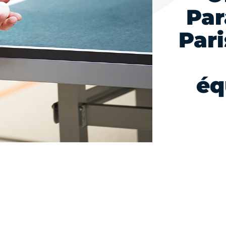
Par
Pari
éq