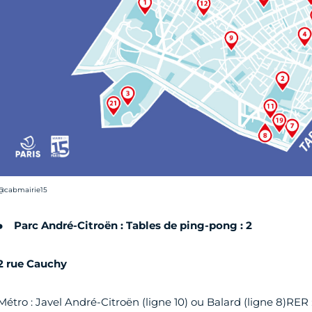
rédit photo :
@cabmairie15
Parc André-Citroën : Tables de ping-pong : 2
2 rue Cauchy
Métro : Javel André-Citroën (ligne 10) ou Balard (ligne 8)RER :