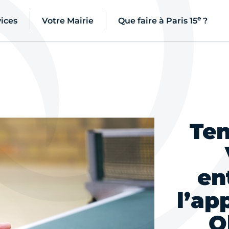
e
ices
Votre Mairie
Que faire à Paris 15
?
Ten
en
l’ap
O