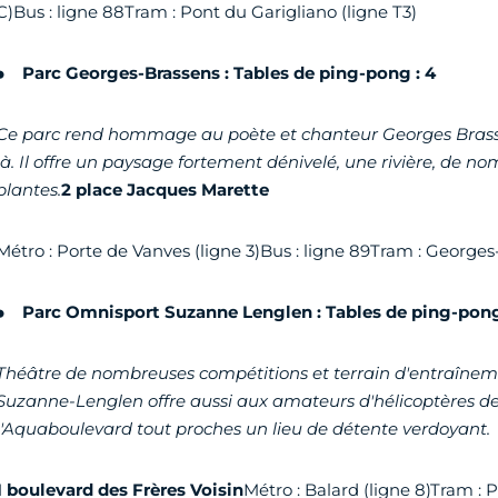
C)Bus : ligne 88Tram : Pont du Garigliano (ligne T3)
Parc Georges-Brassens : Tables de ping-pong : 4
Ce parc rend hommage au poète et chanteur Georges Brasse
là. Il offre un paysage fortement dénivelé, une rivière, de n
plantes.
2 place Jacques Marette
Métro : Porte de Vanves (ligne 3)Bus : ligne 89Tram : Georges
Parc Omnisport Suzanne Lenglen : Tables de ping-pong
Théâtre de nombreuses compétitions et terrain d'entraînem
Suzanne-Lenglen offre aussi aux amateurs d'hélicoptères de l
l'Aquaboulevard tout proches un lieu de détente verdoyant.
1 boulevard des Frères Voisin
Métro : Balard (ligne 8)Tram : 