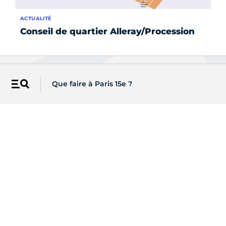
ACTUALITÉ
AC
Conseil de quartier Alleray/Procession
Co
Les newsletters de Paris
Que faire à Paris 15e ?
Menu
Recevez directement par email
l'actualité de vos centres d'intérêt
S'INSCRIRE
Sur les réseaux
Une question ?