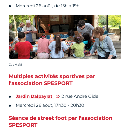
Mercredi 26 août, de 15h à 19h
Crédit photo :
CabMa15
Multiples activités sportives par
l'association SPESPORT
Jardin Dalpayrat
- 2 rue André Gide
Mercredi 26 août, 17h30 - 20h30
Séance de street foot par l'association
SPESPORT