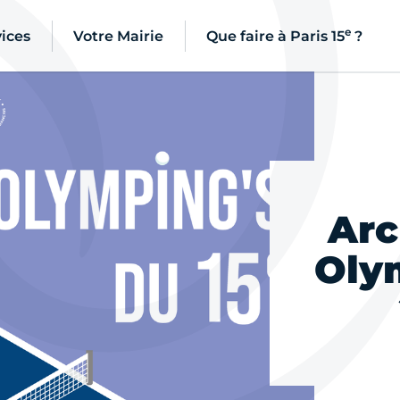
e
ices
Votre Mairie
Que faire à Paris 15
?
Arc
Olym