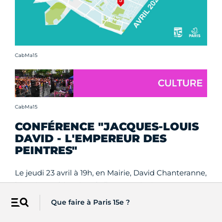
Crédit photo :
CabMa15
Crédit photo :
CabMa15
CONFÉRENCE "JACQUES-LOUIS
DAVID - L'EMPEREUR DES
PEINTRES"
Le jeudi 23 avril à 19h, en Mairie, David Chanteranne,
historien et historien de l’art, vous invite à
redécouvrir le parcours exceptionnel de Jacques-
Que faire à Paris 15e ?
Menu
Louis David. Figure majeure de la Révolution