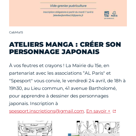
Crédit photo :
CabMa15
ATELIERS MANGA : CRÉER SON
PERSONNAGE JAPONAIS
À vos feutres et crayons ! La Mairie du 15e, en
partenariat avec les associations “AL Paris" et
"Spesport" vous convie, le vendredi 24 avril, de 18h à
19h30, au Lieu commun, 41 avenue Bartholomé,
pour apprendre à dessiner des personnages
japonais. Inscription à
spesport.inscriptions@gmail.com
.
En savoir +