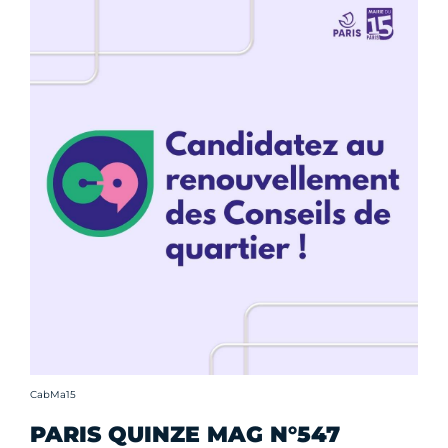
Crédit photo :
CabMa15
PARIS QUINZE MAG N°547