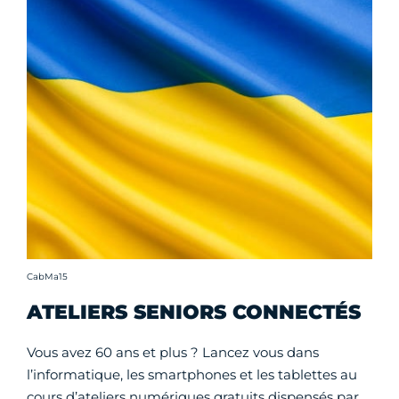
Crédit photo :
CabMa15
ATELIERS SENIORS CONNECTÉS
Vous avez 60 ans et plus ? Lancez vous dans
l’informatique, les smartphones et les tablettes au
cours d’ateliers numériques gratuits dispensés par