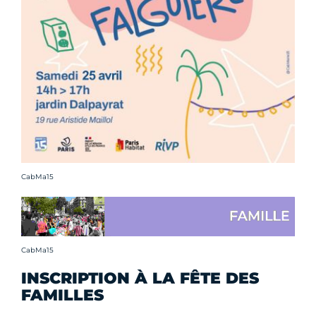
Crédit photo :
CabMa15
Crédit photo :
CabMa15
INSCRIPTION À LA FÊTE DES
FAMILLES