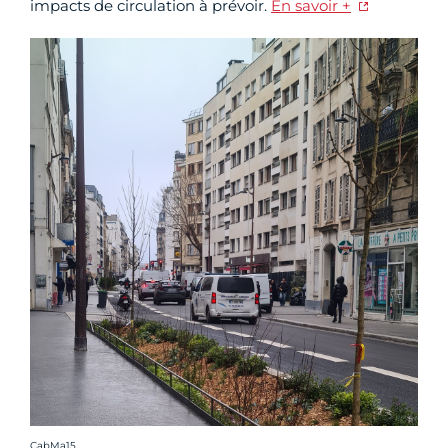
impacts de circulation à prévoir.
En savoir +
Crédit photo :
CabMa15