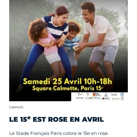
Crédit photo :
CabMa15
e
LE 15
EST ROSE EN AVRIL
Le Stade Français Paris colore le 15e en rose.