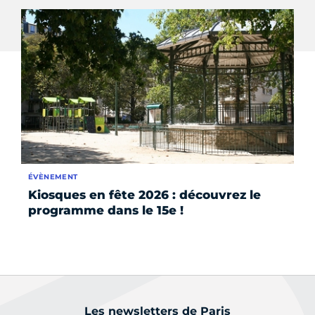
ÉVÈNEMENT
AC
Kiosques en fête 2026 : découvrez le
La
programme dans le 15e !
Ch
éd
F
Les newsletters de Paris