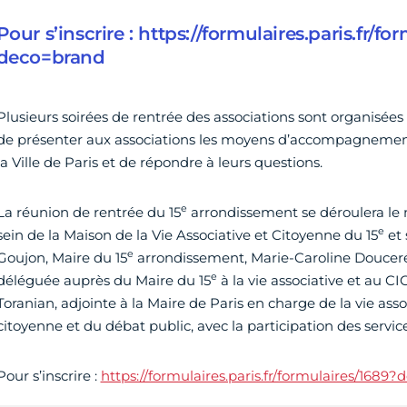
Pour s’inscrire : https://formulaires.paris.fr/f
deco=brand
Plusieurs soirées de rentrée des associations sont organisées su
de présenter aux associations les moyens d’accompagnement
la Ville de Paris et de répondre à leurs questions.
e
La réunion de rentrée du 15
arrondissement se déroulera le m
e
sein de la Maison de la Vie Associative et Citoyenne du 15
et 
e
Goujon, Maire du 15
arrondissement, Marie-Caroline Douceré,
e
déléguée auprès du Maire du 15
à la vie associative et au
Toranian, adjointe à la Maire de Paris en charge de la vie assoc
citoyenne et du débat public, avec la participation des services
Pour s’inscrire :
https://formulaires.paris.fr/formulaires/1689