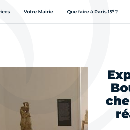
e
ices
Votre Mairie
Que faire à Paris 15
?
Exp
Bo
che
ré