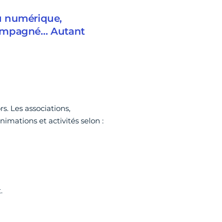
au numérique,
ccompagné… Autant
rs. Les associations,
imations et activités selon :
.