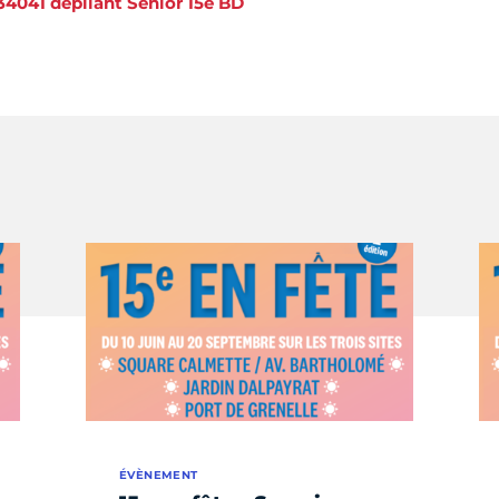
34041 dépliant Senior 15e BD
ÉVÈNEMENT