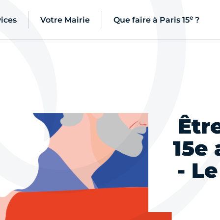
e
ices
Votre Mairie
Que faire à Paris 15
?
Êtr
15e
- L