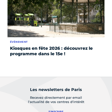
ÉVÈNEMENT
AC
Kiosques en fête 2026 : découvrez le
La
programme dans le 15e !
Ch
éd
F
Les newsletters de Paris
Recevez directement par email
l'actualité de vos centres d'intérêt
S'INSCRIRE