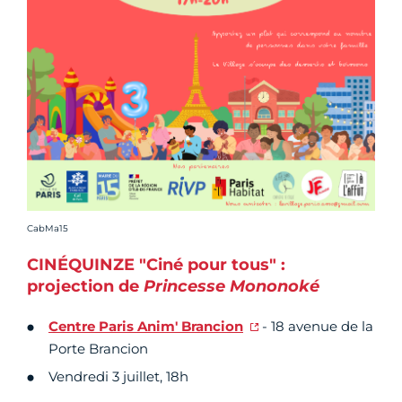
Crédit photo :
CabMa15
CINÉQUINZE "Ciné pour tous" :
projection de
Princesse Mononoké
Centre Paris Anim' Brancion
- 18 avenue de la
Porte Brancion
Vendredi 3 juillet, 18h