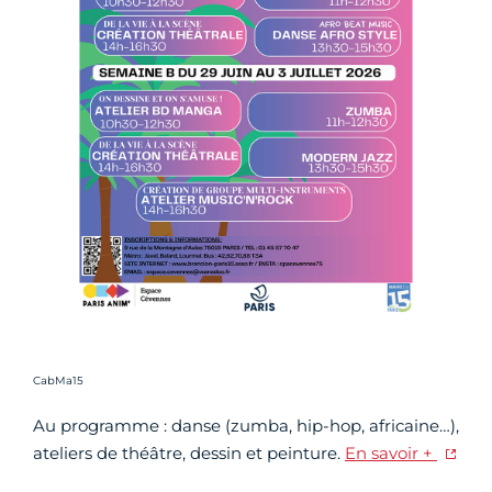
Crédit photo :
CabMa15
Au programme : danse (zumba, hip-hop, africaine…),
ateliers de théâtre, dessin et peinture.
En savoir +