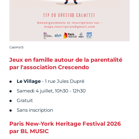
Crédit photo :
CabMa15
Jeux en famille autour de la parentalité
par l'association Crescendo
Le Village
- 1 rue Jules Dupré
Samedi 4 juillet, 10h30 - 12h30
Gratuit
Sans inscription
Paris New-York Heritage Festival 2026
par BL MUSIC