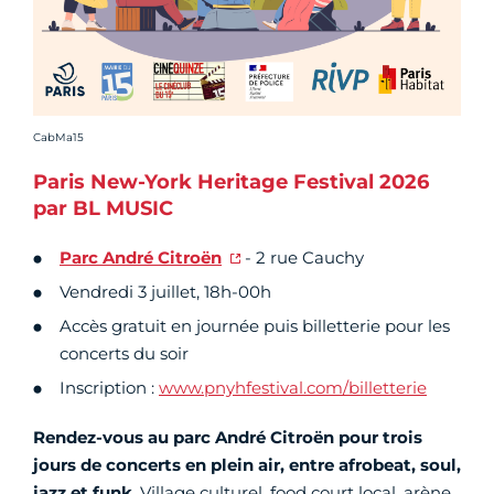
Crédit photo :
CabMa15
Paris New-York Heritage Festival 2026
par BL MUSIC
Parc André Citroën
- 2 rue Cauchy
Vendredi 3 juillet, 18h-00h
Accès gratuit en journée puis billetterie pour les
concerts du soir
Inscription :
www.pnyhfestival.com/billetterie
Rendez-vous au parc André Citroën pour trois
jours de concerts en plein air,
entre afrobeat, soul,
jazz et funk
. Village culturel, food court local, arène