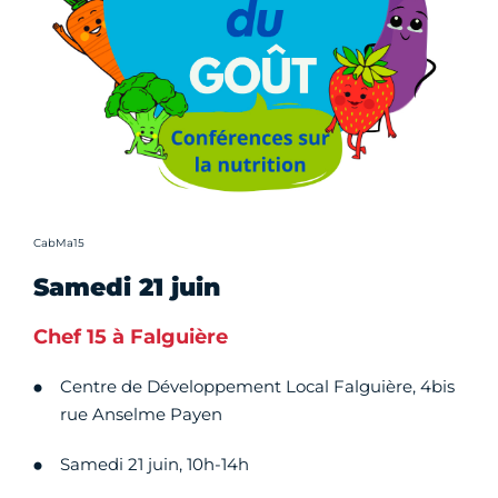
Crédit photo :
CabMa15
Samedi 21 juin
Chef 15 à Falguière
Centre de Développement Local Falguière, 4bis
rue Anselme Payen
Samedi 21 juin, 10h-14h